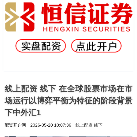
线上配资 线下 在全球股票市场在市
场运行以博弈平衡为特征的阶段背景
下中外汇1
线上配资 线下
配资开户网
2026-05-20 10:07:36