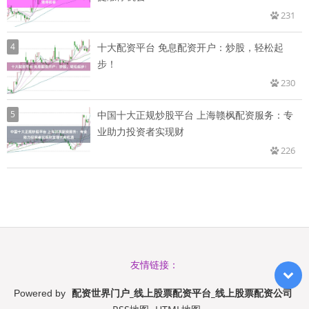
231
4
十大配资平台 免息配资开户：炒股，轻松起
步！
230
5
中国十大正规炒股平台 上海赣枫配资服务：专
业助力投资者实现财
226
友情链接：
配资世界门户_线上股票配资平台_线上股票配资公司
Powered by