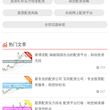
股票杠杆实力明道配资
期货配资策略
股票配资风险
在线网上配资平台
全部话题标签
热门文章
展博优配 揭秘我国合法的配资平台，助你投资
无忧
259
最专业的配资公司 宝尚配资公司：专业股票配
资服务，助您轻松实
247
股票配资实力排名 配资平台打板：助您精准捕
捉涨停机会