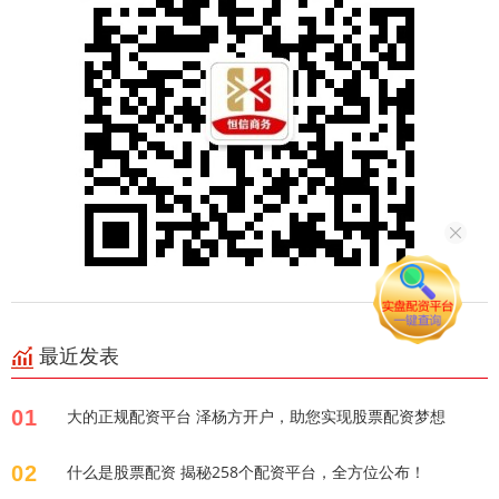
最近发表
01
大的正规配资平台 泽杨方开户，助您实现股票配资梦想
02
什么是股票配资 揭秘258个配资平台，全方位公布！