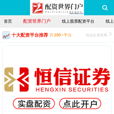
配资世界门户
首页
线上股票配资平台
线上
十大配资平台推荐
恒信证券官网
共
100
+平台