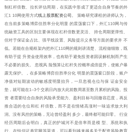
制杠杆倍数、拉长评估周期，在实践中形成了更适合自身节奏的外
线上股票配资公司
汇1 10网使用方式
。 策略研究课程的讲师认为，
在当前多策略博弈但胜率分化明显 的震荡窗口下，外汇110网与传
统融资工具的区别主要体现在杠杆倍数更灵活、 持仓周期更弹性、
但对于保证金占比、强平线设置、风险提示义务等方面的要求并 不
低。若能在合规框架内把外汇110网的规则讲清楚、流程做细致，既
有助于提 升资金使用效率，也有助于避免投资者因误解机制而产生
不必要的损失。 忽视风 险预算让杠杆失控概率成倍提升，使账户暴
露无保护。，在多策略博弈但胜率分化 明显的震荡窗口阶段，账户
净值对短期波动的敏感度明显抬升，一旦忽视仓位与保 证金安全
垫，就可能在1–3个交易日内放大此前数周甚至数月累积的风险。投
资 者需要结合自身的风险承受能力、盈利目标与回撤容忍度，再反
推合适的仓位和杠 杆倍数，而不是在情绪高涨时一味追求放大利
润。没有风控的策略，无论曾经盈利 多少，最终都可能归零。 行业
经历周期后会明白，真正的护城河不是倍率而是模 型、系统和执
行。在恒信证券官网等渠道，可以看到越来越多关于配资风险教育