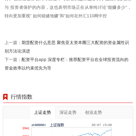
与 投资者保护的内容，这也表明市场正在从单纯讨论“能赚多少”，
转向更加重视“ 如何稳健地赚”和“如何在外汇110网中控
期货配资什么意思 聚焦亚太资本圈三大配资的资金属性识
上一篇：
别方法论演进
配资平台app 深度专栏：推荐配资平台在全球投资流向的
下一篇：
资金效率以约束优先为导
行情指数
上证走势
深证走势
创业走势