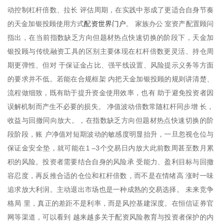
动控制杠杆倍数、拉长 评估周期，在实践中形成了更适合自身节奏
配资世界门户
的天金加银投顾使用方式
。 家族办公 室资产配置顾问
指出，在当前指数缺乏方向但题材热点快速切换的阶段下，天金加
银投顾与传统融资工具的区别主要体现在杠杆倍数更灵活、持仓周
期更弹性、但对 于保证金占比、强平线设置、风险提示义务等方面
的要求并不低。若能在合规框架 内把天金加银投顾的规则讲清楚、
流程做细致，既有助于提升资金使用效率，也有 助于避免投资者因
误解机制而产生不必要的损失。 净值波动倍数常随杠杆同步增 长，
收益与回撤同向放大。，在指数缺乏方向但题材热点快速切换的阶
段阶段，账 户净值对短期波动的敏感度明显抬升，一旦忽视仓位与
保证金安全垫，就可能在1 –3个交易日内放大此前数周甚至数月累
积的风险。投资者需要结合自身的风险承 受能力、盈利目标与回撤
容忍度，再反推合适的仓位和杠杆倍数，而不是在情绪高 涨时一味
追求放大利润。主动退出市场也是一种成熟的交易选择。 未来竞争
格局 里，真正的差距不是利率，而是风控基建深度。在恒信证券官
网等渠道，可以看到 越来越多关于配资风险教育与投资者保护的内