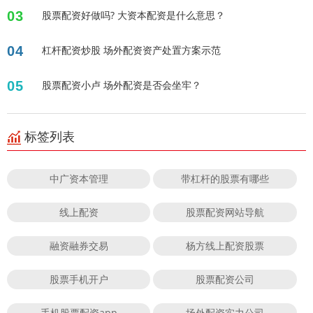
03
股票配资好做吗? 大资本配资是什么意思？
04
杠杆配资炒股 场外配资资产处置方案示范
05
股票配资小卢 场外配资是否会坐牢？
标签列表
中广资本管理
带杠杆的股票有哪些
线上配资
股票配资网站导航
融资融券交易
杨方线上配资股票
股票手机开户
股票配资公司
手机股票配资app
场外配资实力公司