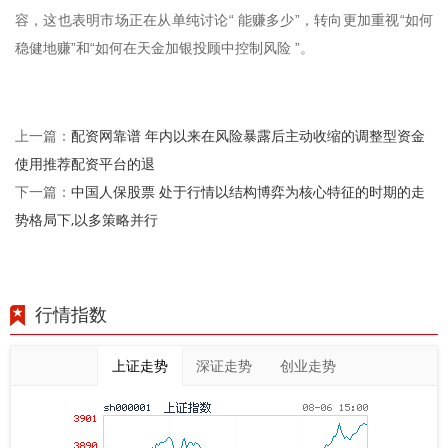
容，这也表明市场正在从单纯讨论“ 能赚多少”，转向更加重视“如何
稳健地赚”和“如何在天金加银投顾中控制风险 ”。
配资网靠谱 年内以来在风险暴露后主动收缩的调整型资金
上一篇：
使用推荐配资平台的退
中国人保股票 处于行情以结构博弈为核心特征的时期的走
下一篇：
势格局下,以多策略并行
行情指数
上证走势
深证走势
创业走势