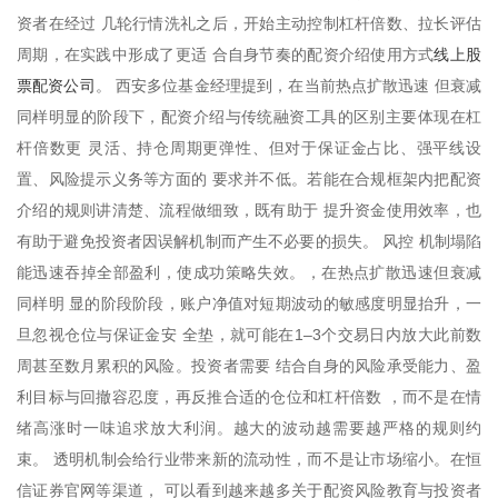
资者在经过 几轮行情洗礼之后，开始主动控制杠杆倍数、拉长评估
线上股
周期，在实践中形成了更适 合自身节奏的配资介绍使用方式
票配资公司
。 西安多位基金经理提到，在当前热点扩散迅速 但衰减
同样明显的阶段下，配资介绍与传统融资工具的区别主要体现在杠
杆倍数更 灵活、持仓周期更弹性、但对于保证金占比、强平线设
置、风险提示义务等方面的 要求并不低。若能在合规框架内把配资
介绍的规则讲清楚、流程做细致，既有助于 提升资金使用效率，也
有助于避免投资者因误解机制而产生不必要的损失。 风控 机制塌陷
能迅速吞掉全部盈利，使成功策略失效。，在热点扩散迅速但衰减
同样明 显的阶段阶段，账户净值对短期波动的敏感度明显抬升，一
旦忽视仓位与保证金安 全垫，就可能在1–3个交易日内放大此前数
周甚至数月累积的风险。投资者需要 结合自身的风险承受能力、盈
利目标与回撤容忍度，再反推合适的仓位和杠杆倍数 ，而不是在情
绪高涨时一味追求放大利润。越大的波动越需要越严格的规则约
束。 透明机制会给行业带来新的流动性，而不是让市场缩小。在恒
信证券官网等渠道， 可以看到越来越多关于配资风险教育与投资者