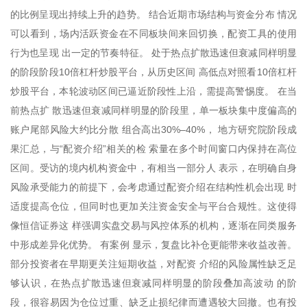
的比例呈现出持续上升的趋势。 结合近期市场结构与资金分布 情况
可以看到，场内活跃资金在不同板块间来回切换，配资工具的使用
行为也呈现 出一定的节奏特征。 处于热点扩散迅速但衰减同样明显
的阶段阶段10倍杠杆炒股平台，从历史区间 高低点对照看10倍杠杆
炒股平台，本轮波动区间已逼近阶段性上沿，需提高警惕度。 在当
前热点扩 散迅速但衰减同样明显的阶段里，单一板块集中度偏高的
账户尾部风险大约比分散 组合高出30%–40%， 地方研究院阶段成
果汇总，与“配资介绍”相关的检 索量在多个时间窗口内保持在高位
区间。受访的境内机构资金中，有相当一部分人 表示，在明确自身
风险承受能力的前提下，会考虑通过配资介绍在结构性机会出现 时
适度提高仓位，但同时也更加关注资金安全与平台合规性。这使得
像恒信证券这 样强调实盘交易与风控体系的机构，逐渐在同类服务
中形成差异化优势。 有案例 显示，复盘比补仓更能带来收益改善。
部分投资者在早期更关注短期收益，对配资 介绍的风险属性缺乏足
够认识，在热点扩散迅速但衰减同样明显的阶段叠加高波动 的阶
段，很容易因为仓位过重、缺乏止损纪律而遭遇较大回撤。也有投