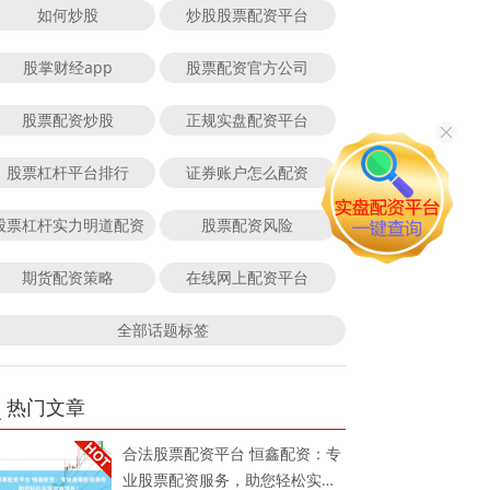
如何炒股
炒股股票配资平台
股掌财经app
股票配资官方公司
股票配资炒股
正规实盘配资平台
股票杠杆平台排行
证券账户怎么配资
股票杠杆实力明道配资
股票配资风险
期货配资策略
在线网上配资平台
全部话题标签
热门文章
合法股票配资平台 恒鑫配资：专
业股票配资服务，助您轻松实现