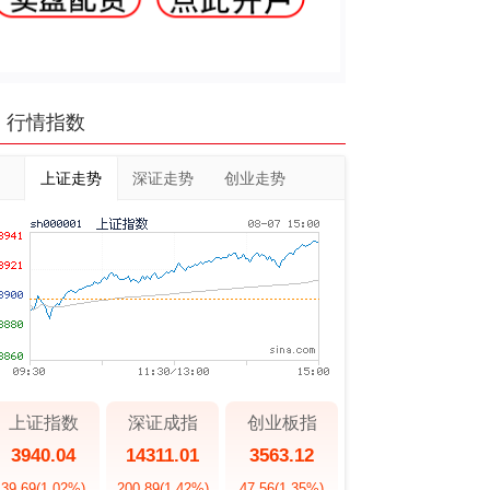
行情指数
上证走势
深证走势
创业走势
上证指数
深证成指
创业板指
3940.04
14311.01
3563.12
39.69
(1.02%)
200.89
(1.42%)
47.56
(1.35%)