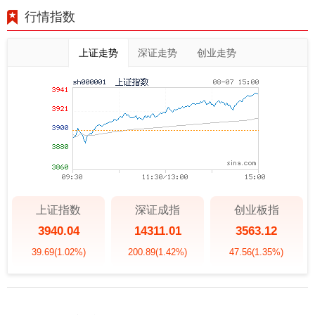
行情指数
上证走势
深证走势
创业走势
上证指数
深证成指
创业板指
3940.04
14311.01
3563.12
39.69
(1.02%)
200.89
(1.42%)
47.56
(1.35%)